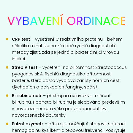
VYBAVENÍ
ORDINACE
CRP test
– vyšetření C reaktivního proteinu - během
několika minut lze na základě rychlé diagnostické
metody zjistit, zda se jedná o bakteriální či virovou
infekci.
Strep A test
– vyšetření na přítomnost Streptococcus
pyogenes sk.A. Rychlá diagnostika přítomnosti
bakterie, která často vyvolává záněty horních cest
dýchacích a polykacích /angíny, spály/.
Bilirubinometr
– přístroj na neinvazivní měření
bilirubinu. Hodnota bilirubinu je sledována především
v novorozeneckém věku pro zhodnocení tzv.
novorozenecké žloutenky.
Pulzní oxymetr
– přístroj umožňující stanovit saturaci
hemoglobinu kyslíkem a tepovou frekvenci. Poskytuje