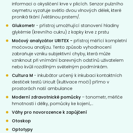
informaci o okysličení krve v plicích. Senzor pulzního
oxymetru vyzařuje světlo dvou vlnových délek, které
proniká tkání /většinou prstem/.
Glukometr
- přístroj umožňující stanovení hladiny
glykémie (krevního cukru) z kapky krve z prstu
Močový analyzátor URITEX -
přístroj měřící
kompletní
močovou analýzu. Tento způsob vyhodnocení
zabraňuje vzniku subjektivní chyby, která může
vzniknout při vnímání barevných odstínů uživatelem
nebo kvůli rozdílným světelným podmínkám.
Cultura M
- inkubátor určený k inkubaci kontaktních
destiček testů Uricult (kultivace moči) přímo v
prostorách naší ambulance
Moderní zdravotnické pomůcky
– tonometr, měřiče
hmotnosti i délky, pomůcky ke kojení,...
Váhy pro novorozence k zapůjčení
Otoskop
Optotypy