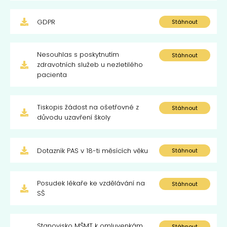
GDPR
Stáhnout
Nesouhlas s poskytnutím
Stáhnout
zdravotních služeb u nezletilého
pacienta
Tiskopis žádost na ošetřovné z
Stáhnout
důvodu uzavření školy
Dotazník PAS v 18-ti měsících věku
Stáhnout
Posudek lékaře ke vzdělávání na
Stáhnout
SŠ
Stanovisko MŠMT k omluvenkám
Stáhnout