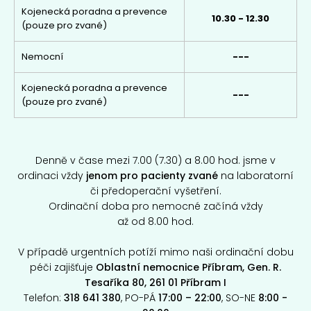
Kojenecká poradna a prevence
10.30 - 12.30
(pouze pro zvané)
Nemocní
---
Kojenecká poradna a prevence
---
(pouze pro zvané)
Denně v čase mezi 7.00 (7.30) a 8.00 hod. jsme v
ordinaci vždy
jenom pro pacienty zvané
na laboratorní
či předoperační vyšetření.
Ordinační doba pro nemocné začíná vždy
až od 8.00 hod.
V případě urgentních potíží mimo naši ordinační dobu
péči zajišťuje
Oblastní nemocnice Příbram, Gen. R.
Tesaříka 80, 261 01 Příbram I
Telefon:
318 641 380
, PO-PÁ
17:00 – 22:00
, SO-NE
8:00 -