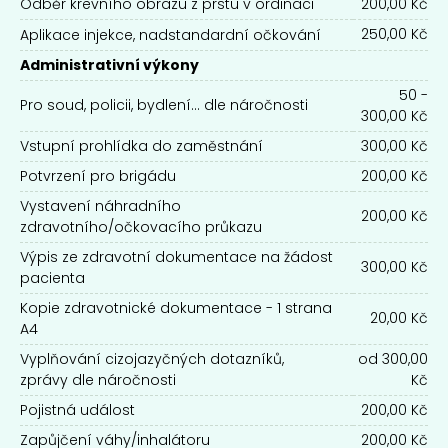
Odběr krevního obrazu z prstu v ordinaci
200,00 Kč
250,00 Kč
Aplikace injekce, nadstandardní očkování
Administrativní výkony
50 -
Pro soud, policii, bydlení... dle náročnosti
300,00 Kč
Vstupní prohlídka do zaměstnání
300,00 Kč
Potvrzení pro brigádu
200,00 Kč
Vystavení náhradního
200,00 Kč
zdravotního/očkovacího průkazu
Výpis ze zdravotní dokumentace na žádost
300,00 Kč
pacienta
Kopie zdravotnické dokumentace - 1 strana
20,00 Kč
A4
Vyplňování cizojazyčných dotazníků,
od 300,00
zprávy dle náročnosti
Kč
Pojistná událost
200,00 Kč
Zapůjčení váhy/inhalátoru
200,00 Kč