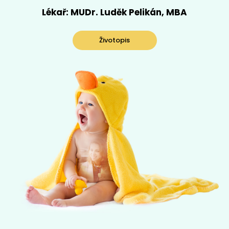
Lékař: MUDr. Luděk Pelikán, MBA
Životopis